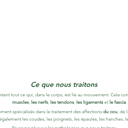
Ce que nous traitons
raitent tout ce qui, dans le corps, est lié au mouvement. Cela 
muscles
,
les nerfs
,
les tendons
,
les ligaments
et
le fascia
. ​
ent spécialisés dans le traitement des affections
du cou
, de 
également les coudes, les poignets, les épaules, les hanches, l
En savoir plus sur les pathologies que nous traitons