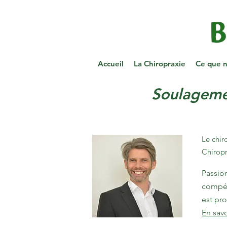
Accueil
La Chiropraxie
Ce que n
Soulagemen
Le chir
Chiropr
Passion
compét
est pro
En sav